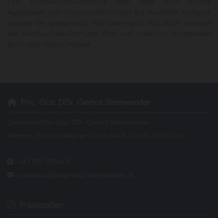
Eine Hornhautverkrümmung kann aber auch mittels
Augenlaser- oder Linsenverfahren sehr gut dauerhaft korrigiert
werden. Die geeignetste Methode ergibt sich durch Ausmaß
der Hornhautverkrümmung, Alter und zusätzlich vorliegender
Kurz- oder Weitsichtigkeit.
Priv.-Doz. DDr. Gernot Steinwender

Ordination Priv.-Doz. DDr. Gernot Steinwender
Adresse: Richard-Wagner-Gasse 34 (4. Stock), 8010 Graz
+43 316 3315401

ordination@augenarzt-steinwender.at

Praxiszeiten
