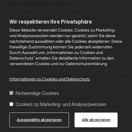
anderen Fehlsichtigkeit auftreten?
Eine Hornhautverkrümmung tritt häufig kombiniert mit einer
Kurz- oder Weitsichtigkeit auf. Es gibt jedoch keinen direkten
Wir respektieren Ihre Privatsphäre
Zusammenhang zwischen diesen Formen der Fehlsichtigkeit.
Diese Website verwendet Cookies. Cookies zu Marketing-
Die Hornhautverkrümmung ergibt sich ja durch die
und Analysezwecken werden nur gesetzt, wenn Sie diese
ungleichförmige Wölbung der Hornhaut, wohingegen die
nachstehend auswählen oder alle Cookies akzeptieren. Diese
Ursache von Kurz- oder Weitsichtigkeit in einer insgesamt zu
freiwillige Zustimmung können Sie jederzeit widerrufen.
langen bzw. zu kurzen Augenapfellänge liegt.
Durch Auswahl von „Informationen zu Cookies und
Datenschutz“ erhalten Sie detaillierte Information zu den
verwendeten Cookies und zur Datenschutzerklärung.
Was sind typische Symptome bei Hornhautverkrümmung?
Unscharfes oder verzerrtes Sehen – in der Nähe
Informationen zu Cookies und Datenschutz
und/oder Ferne
Doppelte Konturen oder „Schattensehen“
Notwendige Cookies
Häufiges Blinzeln oder Augenzukneifen beim Fokussieren
Cookies zu Marketing- und Analysezwecken
Kopfschmerzen oder Augenbrennen bei längerem Sehen
Bei Kindern: Leseprobleme, Verwechslung ähnlicher
Ausgewählte akzeptieren
Alle akzeptieren
Buchstaben